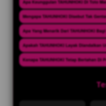
Apa Keunggulan TAHUNHOKI Di Toto Ma
TAHUNHOKI unggul karena menawarkan sistem
Mengapa TAHUNHOKI Disebut Tak Genta
fokus dalam membaca peluang dan strategi.
Karena TAHUNHOKI tetap konsisten menjaga ku
Apa Yang Menarik Dari TAHUNHOKI Bagi
Pemain tertarik karena adanya kenyamanan dal
Apakah TAHUNHOKI Layak Diandalkan U
Ya, TAHUNHOKI dikenal memiliki stabilitas ya
Kenapa TAHUNHOKI Tetap Bertahan Di Po
Karena mampu menjaga konsistensi, beradap
persaingan yang ketat.
T