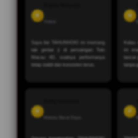
Rakha Wiranata
R
N
Tolitoli
Saya liat TAHUNHOKI ini memang
Kalau
tak gentar ji di persaingan Toto
ini en
Macau 4D, soalnya performanya
lancar 
tetap stabil dan konsisten terus.
tanpa 
Rafiq Hanindra
R
F
Maluku Barat Daya