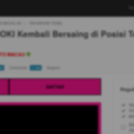
TA
I MACAU 4D
TAHUNHOKI TOGEL
KI Kembali Bersaing di Posisi T
TO MACAU
Comments
Support
01
17.945
DAFTAR
Regul
Regu
Inc
TA
Inc
Pers
TO
Inc
BA
maca
kemb
Ex
tung
mo