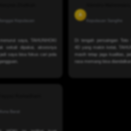
Nasywa Zhafirah
Alendra Maheswara
A
Banggai Kepulauan
Kepulauan Sangihe
 menurut saya, TAHUNHOKI
Di tengah persaingan Toto
ak sekali dipakai, aksesnya
4D yang makin ketat, TAH
jadi saya bisa fokus cari pola
masih tetap jaga kualitas, ja
gangguan.
rasa memang bisa diandalkan
Fayyaz Ramadhani
Muna Barat