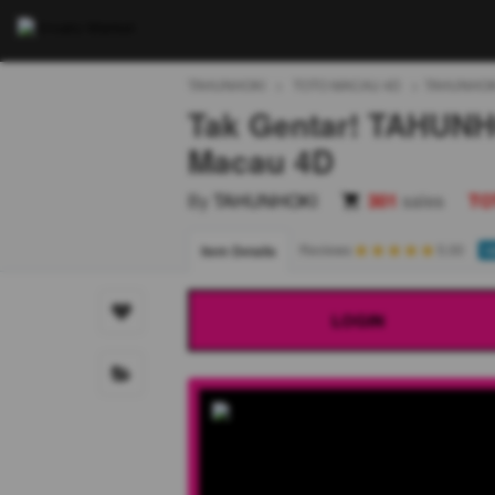
TAHUNHOKI
TOTO MACAU 4D
TAHUNHOK
Tak Gentar! TAHUNHO
Macau 4D
By
TAHUNHOKI
301
sales
TO
5.00
Reviews
5.00
Item Details
10
stars
LOGIN