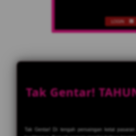
LOGIN
Tak Gentar! TAHUN
Tak Gentar! Di tengah persaingan ketat pasara