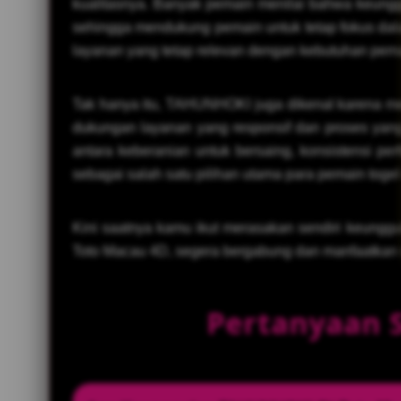
kualitasnya. Banyak pemain menilai bahwa keung
sehingga mendukung pemain untuk tetap fokus dala
layanan yang tetap relevan dengan kebutuhan pema
Tak hanya itu, TAHUNHOKI juga dikenal karena me
dukungan layanan yang responsif dan proses yang
antara keberanian untuk bersaing, konsistensi p
sebagai salah satu pilihan utama para pemain togel
Kini saatnya kamu ikut merasakan sendiri keunggu
Toto Macau 4D, segera bergabung dan manfaatkan
Pertanyaan 